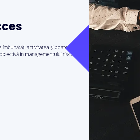
cces
e îmbunătăți activitatea și poate avea un
biectivă în managementului riscului și al