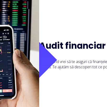
Audit financia
Atunci când vrei să te asiguri că finanțele
optimă. Te ajutăm să descoperi tot ce p