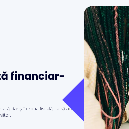
ță financiar-
tară, dar și în zona fiscală, ca să ai o
viitor.