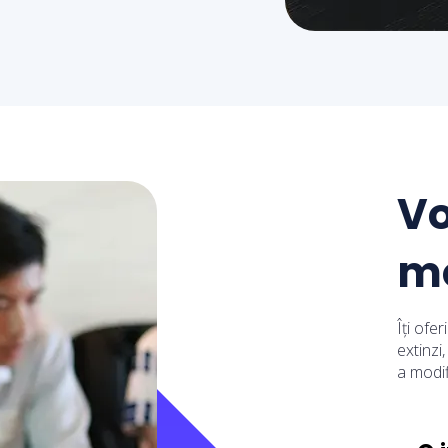
Vo
m
Îți ofe
extinzi
a modifi